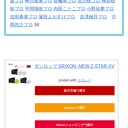
愛プロ
蝉川泰果プロ
菅楓華プロ
吉川桃プロ
神谷桃
歌プロ
平岡瑠依プロ
内田ことこプロ
小野祐夢プロ
吉田泰基プロ
塚田よおすけプロ
吉澤柚月プロ
片
岡尚之プロ
34
ダンロップ SRIXON -NEW Z-STAR XV
posted with
カエレバ
楽天市場で探す
Amazonで探す
Yahooショッピングで探す