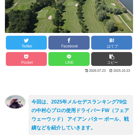
Twitter
Facebook
はてブ
Pocket
LINE
コピー
2026.07.23
2025.10.23
今回は、2025年メルセデスランキング79位
の中村心プロの使用ドライバー FW（フェア
ウェーウッド） アイアン パター ボール、戦
績などを紹介していきます。