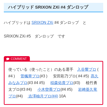
ハイブリッド SRIXON ZXi #4 ダンロップ
ハイブリッドは
SRIXON ZXi
#4 ダンロップ と
SRIXON ZXi #5 ダンロップ です
使っている（使ったこと）のある選手
入谷響プロ
(
#4 )
菅楓華プロ
(#3 ) 安田彩乃プロ( #4 #5)
髙久
みなみプロ
(#3 #4 #5)
稲森佑貴プロ
(#3) 植竹勇
太プロ(#3 #4)
小木曽喬プロ
(#4 #5)
岩﨑亜久竜
プロ
(#4)
吉澤柚月プロ(#4)
10A