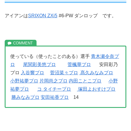
アイアンは
SRIXON ZXi5
#6-PW ダンロップ です。
使っている（使ったことのある）選手
青木瀬令奈プ
ロ
尾関彩美悠プロ
菅楓華プロ
安田彩乃
プロ
入谷響プロ
菅沼菜々プロ
髙久みなみプロ
小野祐夢プロ
片岡尚之プロ
内田ことこプロ
小野
祐夢プロ
コ タイチープロ
塚田よおすけプロ
勝みなみプロ
安田祐香プロ
14