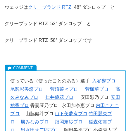
ウェッジは
クリーブランド RTZ
48° ダンロップ と
クリーブランド RTZ 52° ダンロップ と
クリーブランド RTZ 58° ダンロップ です
使っている（使ったことのある）選手
入谷響プロ
尾関彩美悠プロ
菅沼菜々プロ
菅楓華プロ
髙
久みなみプロ
仁井優花プロ
安田彩乃プロ
安田
祐香プロ
香妻琴乃プロ 永田加奈恵プロ
内田ことこ
プロ
山脇健斗プロ
山下美夢有プロ
竹田麗央プ
ロ
勝みなみプロ
畑岡奈紗プロ
稲森佑貴プ
ロ
出水田大二郎プロ
岡田晃平プロ 小袋秀人プ