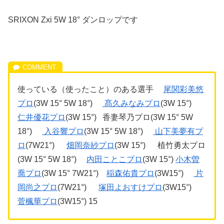
SRIXON Zxi 5W 18° ダンロップです
使っている（使ったこと）のある選手
尾関彩美悠
プロ
(3W 15° 5W 18°)
髙久みなみプロ
(3W 15°)
仁井優花プロ
(3W 15°) 香妻琴乃プロ(3W 15° 5W
18°)
入谷響プロ
(3W 15° 5W 18°)
山下美夢有プ
ロ
(7W21°)
畑岡奈紗プロ
(3W 15°) 植竹勇太プロ
(3W 15° 5W 18°)
内田ことこプロ
(3W 15°)
小木曽
喬プロ
(3W 15° 7W21°)
稲森佑貴プロ
(3W15°)
片
岡尚之プロ
(7W21°)
塚田よおすけプロ
(3W15°)
菅楓華プロ
(3W15°) 15