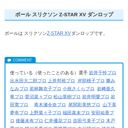
ボール スリクソン Z-STAR XV ダンロップ
ボールは スリクソン
Z-STAR XV
ダンロップです。
使っている（使ったことのある）選手
岩井千怜プロ
出水田大二郎プロ
上井邦裕プロ
岸部桃子プロ
勝み
なみプロ
若林舞衣子プロ
小祝さくらプロ
岩﨑亜久
竜プロ
菅沼菜々プロ
松山英樹プロ
岩井明愛プロ
岩
田寛プロ
青木瀬令奈プロ
尾関彩美悠プロ
山下美
夢有プロ
上野菜々子プロ
福田真未プロ
安田祐香プ
ロ
後藤未有プロ
仁井優花プロ
吉田弓美子プロ
木戸