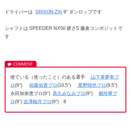
ドライバーは
SRIXON ZXi
9° ダンロップです
シャフトは SPEEDER NX50 硬さS 藤倉コンポジットで
す
使ている（使ったこと）のある選手
山下美夢有プ
ロ
(9°)
稲森佑貴プロ
(10.5°)
星野陸也プロ
(9.5°)
永田加奈恵プロ(9°)
髙久みなみプロ
(9°)
都玲華プ
ロ
(9°)
吉澤柚月プロ
(9°) 8