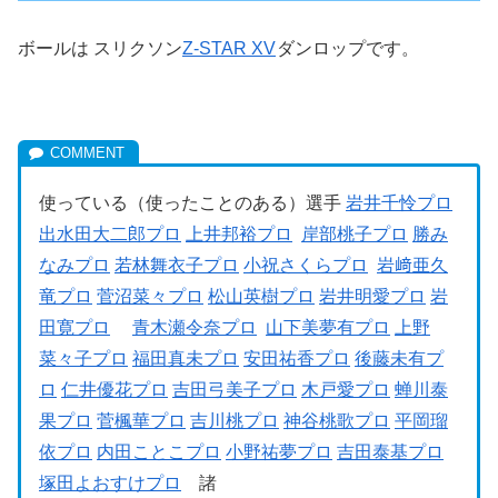
ボールは スリクソン
Z-STAR XV
ダンロップです。
使っている（使ったことのある）選手
岩井千怜プロ
出水田大二郎プロ
上井邦裕プロ
岸部桃子プロ
勝み
なみプロ
若林舞衣子プロ
小祝さくらプロ
岩﨑亜久
竜プロ
菅沼菜々プロ
松山英樹プロ
岩井明愛プロ
岩
田寛プロ
青木瀬令奈プロ
山下美夢有プロ
上野
菜々子プロ
福田真未プロ
安田祐香プロ
後藤未有プ
ロ
仁井優花プロ
吉田弓美子プロ
木戸愛プロ
蝉川泰
果プロ
菅楓華プロ
吉川桃プロ
神谷桃歌プロ
平岡瑠
依プロ
内田ことこプロ
小野祐夢プロ
吉田泰基プロ
塚田よおすけプロ
諸