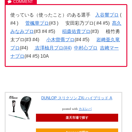
使っている（使ったこと）のある選手
入谷響プロ
(
#4 )
菅楓華プロ
(#3 ) 安田彩乃プロ( #4 #5)
髙久
みなみプロ
(#3 #4 #5)
稲森佑貴プロ
(#3) 植竹勇
太プロ(#3 #4)
小木曽喬プロ
(#4 #5)
岩﨑亜久竜
プロ
(#4)
吉澤柚月プロ(#4)
中村心プロ
吉﨑マー
ナプロ
(#4 #5) 10A
DUNLOP スリクソン ZXi ハイブリッド A
posted with
カエレバ
楽天市場で探す