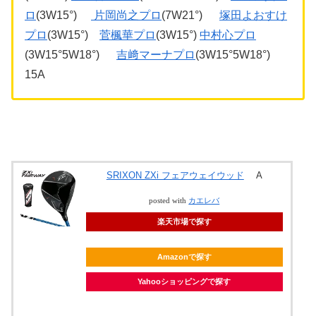
ロ
(3W15°)
片岡尚之プロ
(7W21°)
塚田よおすけ
プロ
(3W15°)
菅楓華プロ
(3W15°)
中村心プロ
(3W15°5W18°)
吉﨑マーナプロ
(3W15°5W18°)
15A
SRIXON ZXi フェアウェイウッド
A
posted with
カエレバ
楽天市場で探す
Amazonで探す
Yahooショッピングで探す