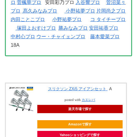
ロ
菅楓華プロ
安田彩乃プロ
入谷響プロ
菅沼菜々
プロ
髙久みなみプロ
小野祐夢プロ
片岡尚之プロ
内田ことこプロ
小野祐夢プロ
コ タイチープロ
塚田よおすけプロ
勝みなみプロ
安田祐香プロ
中村心プロ
ウー・チャイェンプロ
藤本愛菜プロ
18A
スリクソン ZXi5 アイアンセット
A
posted with
カエレバ
楽天市場で探す
Amazonで探す
Yahooショッピングで探す