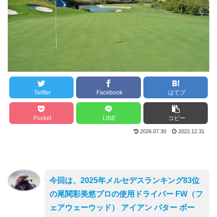
Twitter
Facebook
はてブ
Pocket
LINE
コピー
2026.07.30
2022.12.31
今回は、2025年メルセデスランキング83位
の尾関彩美悠プロの使用ドライバー FW（フ
ェアウェーウッド） アイアン パター ボー