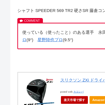
シャフト SPEEDER 569 TR2 硬さSR 藤倉
使っている（使ったこと）のある選手 永田加
ロ
(9°)
星野陸也プロ
(9.5°)
スリクソン ZXi ドライ
posted with
カエレバ
楽天市場で探す
Amazo