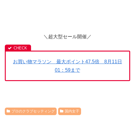
＼超大型セール開催／
お買い物マラソン 最大ポイント47.5倍 8月11日
01：59まで
プロのクラブセッティング
国内女子