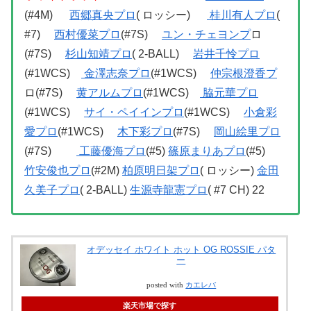
(#4M)
西郷真央プロ
( ロッシー)
桂川有人プロ
(
#7)
西村優菜プロ
(#7S)
ユン・チェヨンプ
ロ
(#7S)
杉山知靖プロ
( 2-BALL)
岩井千怜プロ
(#1WCS)
金澤志奈プロ
(#1WCS)
仲宗根澄香プ
ロ(#7S)
黄アルムプロ
(#1WCS)
脇元華プロ
(#1WCS)
サイ・ペイインプロ
(#1WCS)
小倉彩
愛プロ
(#1WCS)
木下彩プロ
(#7S)
岡山絵里プロ
(#7S)
工藤優海プロ
(#5)
篠原まりあプロ
(#5)
竹安俊也プロ
(#2M)
柏原明日架プロ
( ロッシー)
金田
久美子プロ
( 2-BALL)
生源寺龍憲プロ
( #7 CH) 22
オデッセイ ホワイト ホット OG ROSSIE パタ
ー
posted with
カエレバ
楽天市場で探す