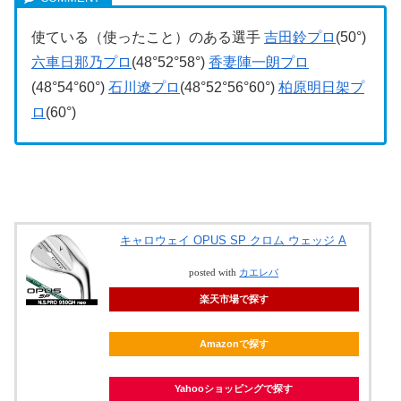
使ている（使ったこと）のある選手
吉田鈴プロ
(50°)
六車日那乃プロ
(48°52°58°)
香妻陣一朗プロ
(48°54°60°)
石川遼プロ
(48°52°56°60°)
柏原明日架プ
ロ
(60°)
キャロウェイ OPUS SP クロム ウェッジ A
posted with
カエレバ
楽天市場で探す
Amazonで探す
Yahooショッピングで探す