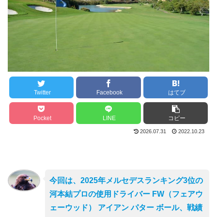
Twitter
Facebook
はてブ
Pocket
LINE
コピー
2026.07.31
2022.10.23
今回は、2025年メルセデスランキング3位の
河本結プロの使用ドライバー FW（フェアウ
ェーウッド） アイアン パター ボール、戦績