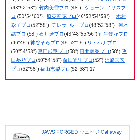
(48°52°58°)
竹内美雪プロ
(48°)
ショーン.ノリスプ
ロ
(50°54°60°)
原英莉花プロ
(46°52°54°58°)
木村
彩子プロ
(52°58°)
テレサ･ループロ
(48°52°58°)
河本
結プロ
(58°)
石川遼プロ
(43°48°55°56°)
笹生優花プロ
(46°48°)
神谷そらプロ
(48°52°58°)
リ・ハナプロ
(50°54°58°)
宮田成華プロ
(58°)
臼井麗香プロ
(58°)
政
田夢乃プロ
(50°54°58°)
藤田光里プロ
(52°)
浜崎未来
プロ
(52°58°)
福山恵梨プロ
(52°58°) 17
JAWS FORGED ウェッジ Callaway