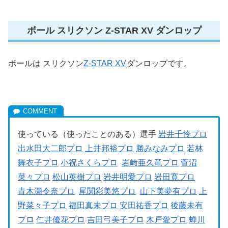
ボール スリクソン Z-STAR XV ダンロップ
ボールは スリクソン
Z-STAR XV
ダンロップです。
使っている（使ったことのある）選手
岩井千怜プロ
出水田大二郎プロ
上井邦裕プロ
勝みなみプロ
若林
舞衣子プロ
小祝さくらプロ
岩﨑亜久竜プロ
菅沼
菜々プロ
松山英樹プロ
岩井明愛プロ
岩田寛プロ
青木瀬令奈プロ
尾関彩美悠プロ
山下美夢有プロ
上
野菜々子プロ
福田真未プロ
安田祐香プロ
後藤未有
プロ
仁井優花プロ
吉田弓美子プロ
木戸愛プロ
蝉川