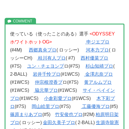
使っている（使ったことのある）選手
<ODYSSEY
ホワイトホットOG>
申ジエプロ
(#4M)
西郷真央プロ
( ロッシー)
河本力プロ
( ロ
ッシーCH)
桂川有人プロ
( #7)
西村優菜プロ
(#7S)
ユン・チェヨンプ
ロ(#7S)
杉山知靖プロ
(
2-BALL)
岩井千怜プロ
(#1WCS)
金澤志奈プロ
(#1WCS)
仲宗根澄香プ
ロ(#7S)
黄アルムプロ
(#1WCS)
脇元華プロ
(#1WCS)
サイ・ペイイン
プロ
(#1WCS)
小倉彩愛プロ
(#1WCS)
木下彩プ
ロ
(#7S)
岡山絵里プロ
(#7S)
工藤優海プロ
(#5)
篠原まりあプロ
(#5)
竹安俊也プロ
(#2M)
柏原明日架
プロ
( ロッシー)
金田久美子プロ
( 2-BALL)
生源寺龍憲