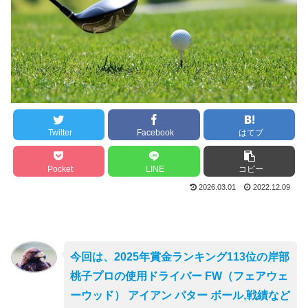
Twitter
Facebook
はてブ
Pocket
LINE
コピー
2026.03.01
2022.12.09
今回は、2025年賞金ランキング113位の岸部
桃子プロの使用ドライバー FW（フェアウェ
ーウッド） アイアン パター ボール,戦績など