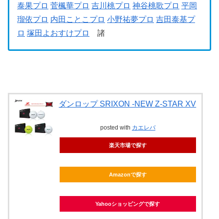
泰果プロ
菅楓華プロ
吉川桃プロ
神谷桃歌プロ
平岡
瑠依プロ
内田ことこプロ
小野祐夢プロ
吉田泰基プ
ロ
塚田よおすけプロ
諸
ダンロップ SRIXON -NEW Z-STAR XV
posted with
カエレバ
楽天市場で探す
Amazonで探す
Yahooショッピングで探す