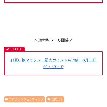
＼超大型セール開催／
お買い物マラソン 最大ポイント47.5倍 8月11日
01：59まで
プロのクラブセッティング
国内女子