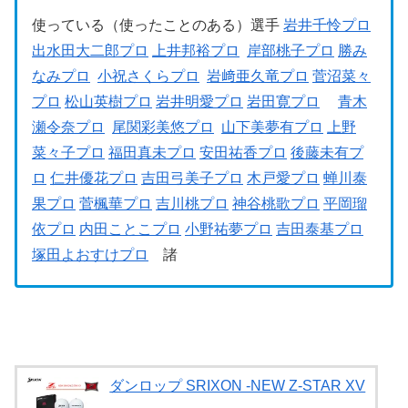
使っている（使ったことのある）選手
岩井千怜プロ
出水田大二郎プロ
上井邦裕プロ
岸部桃子プロ
勝み
なみプロ
小祝さくらプロ
岩﨑亜久竜プロ
菅沼菜々
プロ
松山英樹プロ
岩井明愛プロ
岩田寛プロ
青木
瀬令奈プロ
尾関彩美悠プロ
山下美夢有プロ
上野
菜々子プロ
福田真未プロ
安田祐香プロ
後藤未有プ
ロ
仁井優花プロ
吉田弓美子プロ
木戸愛プロ
蝉川泰
果プロ
菅楓華プロ
吉川桃プロ
神谷桃歌プロ
平岡瑠
依プロ
内田ことこプロ
小野祐夢プロ
吉田泰基プロ
塚田よおすけプロ
諸
ダンロップ SRIXON -NEW Z-STAR XV