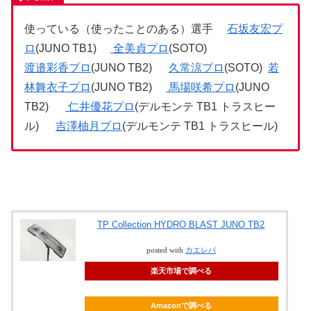
使っている（使ったことのある）選手
石坂友宏プ
ロ
(JUNO TB1)
全美貞プロ
(SOTO)
渡邉彩香プロ
(JUNO TB2)
久常涼プロ
(SOTO)
若
林舞衣子プロ
(JUNO TB2)
馬場咲希プロ
(JUNO
TB2)
仁井優花プロ
(デルモンテ TB1 トラスヒー
ル)
吉澤柚月プロ
(デルモンテ TB1 トラスヒール)
TP Collection HYDRO BLAST JUNO TB2
posted with
カエレバ
楽天市場で調べる
Amazonで調べる