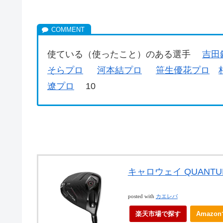
使ている（使ったこと）のある選手
吉田
そらプロ
河本結プロ
笹生優花プロ
遼プロ
10
キャロウェイ QUANT
posted with
カエレバ
楽天市場で探す
Amazo