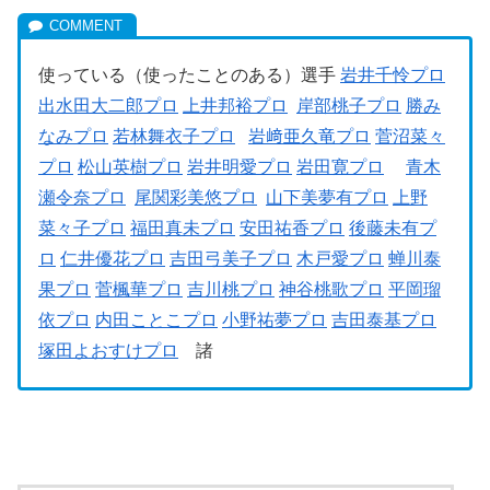
使っている（使ったことのある）選手
岩井千怜プロ
出水田大二郎プロ
上井邦裕プロ
岸部桃子プロ
勝み
なみプロ
若林舞衣子プロ
岩﨑亜久竜プロ
菅沼菜々
プロ
松山英樹プロ
岩井明愛プロ
岩田寛プロ
青木
瀬令奈プロ
尾関彩美悠プロ
山下美夢有プロ
上野
菜々子プロ
福田真未プロ
安田祐香プロ
後藤未有プ
ロ
仁井優花プロ
吉田弓美子プロ
木戸愛プロ
蝉川泰
果プロ
菅楓華プロ
吉川桃プロ
神谷桃歌プロ
平岡瑠
依プロ
内田ことこプロ
小野祐夢プロ
吉田泰基プロ
塚田よおすけプロ
諸