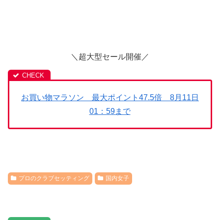
＼超大型セール開催／
お買い物マラソン 最大ポイント47.5倍 8月11日
01：59まで
プロのクラブセッティング
国内女子