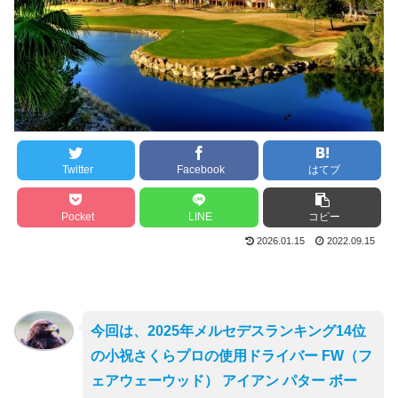
Twitter
Facebook
はてブ
Pocket
LINE
コピー
2026.01.15
2022.09.15
今回は、2025年メルセデスランキング14位
の小祝さくらプロの使用ドライバー FW（フ
ェアウェーウッド） アイアン パター ボー