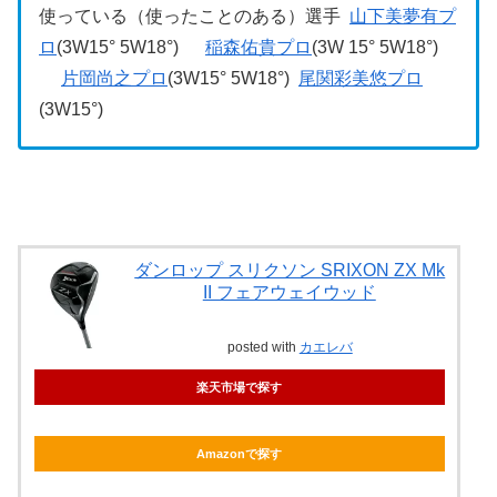
使っている（使ったことのある）選手
山下美夢有プ
ロ
(3W15° 5W18°)
稲森佑貴プロ
(3W 15° 5W18°)
片岡尚之プロ
(3W15° 5W18°)
尾関彩美悠プロ
(3W15°)
ダンロップ スリクソン SRIXON ZX Mk
II フェアウェイウッド
posted with
カエレバ
楽天市場で探す
Amazonで探す