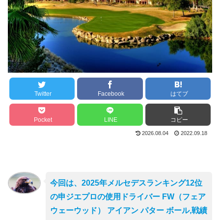
Twitter
Facebook
はてブ
Pocket
LINE
コピー
2026.08.04
2022.09.18
今回は、2025年メルセデスランキング12位
の申ジエプロの使用ドライバー FW（フェア
ウェーウッド） アイアン パター ボール,戦績