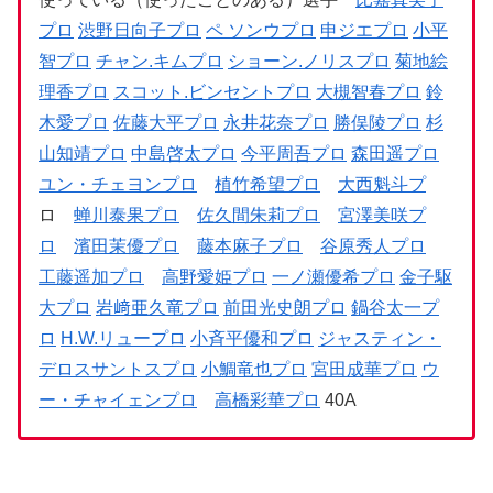
プロ
渋野日向子プロ
ペ ソンウプロ
申ジエプロ
小平
智プロ
チャン.キムプロ
ショーン.ノリスプロ
菊地絵
理香プロ
スコット.ビンセントプロ
大槻智春プロ
鈴
木愛プロ
佐藤大平プロ
永井花奈プロ
勝俣陵プロ
杉
山知靖プロ
中島啓太プロ
今平周吾プロ
森田遥プロ
ユン・チェヨンプロ
植竹希望プロ
大西魁斗プ
ロ
蝉川泰果プロ
佐久間朱莉プロ
宮澤美咲プ
ロ
濱田茉優プロ
藤本麻子プロ
谷原秀人プロ
工藤遥加プロ
高野愛姫プロ
一ノ瀬優希プロ
金子駆
大プロ
岩﨑亜久竜プロ
前田光史朗プロ
鍋谷太一プ
ロ
H.W.リュープロ
小斉平優和プロ
ジャスティン・
デロスサントスプロ
小鯛竜也プロ
宮田成華プロ
ウ
ー・チャイェンプロ
高橋彩華プロ
40A