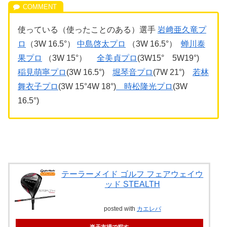
使っている（使ったことのある）選手
岩﨑亜久竜プ
ロ
（3W 16.5°）
中島啓太プロ
（3W 16.5°）
蝉川泰
果プロ
（3W 15°）
全美貞プロ
(3W15° 5W19°)
稲見萌寧プロ
(3W 16.5°)
堀琴音プロ
(7W 21°)
若林
舞衣子プロ
(3W 15°4W 18°)
時松隆光プロ
(3W
16.5°)
テーラーメイド ゴルフ フェアウェイウ
ッド STEALTH
posted with
カエレバ