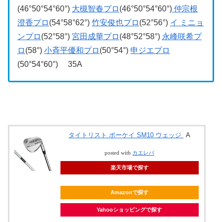
(46°50°54°60°)
大槻智春プロ
(46°50°54°60°)
仲宗根
澄香プロ
(54°58°62°)
竹安俊也プロ
(52°56°)
イ ミニョ
ンプロ
(52°58°)
宮田成華プロ
(48°52°58°)
永峰咲希プ
ロ
(58°)
小斉平優和プロ
(50°54°)
申ジエプロ
(50°54°60°) 35A
タイトリスト ボーケイ SM10 ウェッジ
A
posted with
カエレバ
楽天市場で探す
Amazonで探す
Yahooショッピングで探す