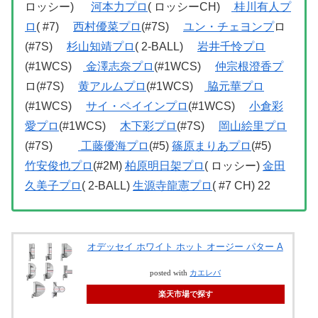
ロッシー)
河本力プロ
( ロッシーCH)
桂川有人プ
ロ
( #7)
西村優菜プロ
(#7S)
ユン・チェヨンプ
ロ
(#7S)
杉山知靖プロ
( 2-BALL)
岩井千怜プロ
(#1WCS)
金澤志奈プロ
(#1WCS)
仲宗根澄香プ
ロ(#7S)
黄アルムプロ
(#1WCS)
脇元華プロ
(#1WCS)
サイ・ペイインプロ
(#1WCS)
小倉彩
愛プロ
(#1WCS)
木下彩プロ
(#7S)
岡山絵里プロ
(#7S)
工藤優海プロ
(#5)
篠原まりあプロ
(#5)
竹安俊也プロ
(#2M)
柏原明日架プロ
( ロッシー)
金田
久美子プロ
( 2-BALL)
生源寺龍憲プロ
( #7 CH) 22
オデッセイ ホワイト ホット オージー パター A
posted with
カエレバ
楽天市場で探す