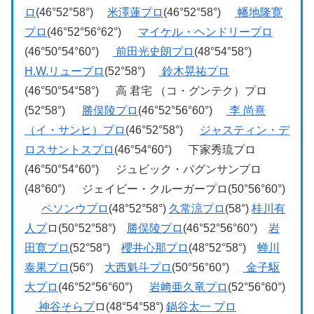
ロ
(46°52°58°)
米澤蓮プロ
(46°52°58°)
幡地隆寛
プロ
(46°52°56°62°)
マイケル・ヘンドリープロ
(46°50°54°60°)
前田光史朗プロ
(48°54°58°)
H.W.リュープロ
(52°58°)
鈴木晃祐プロ
(46°50°54°58°) 高 君宅 （コ・グンテク）プロ
(52°58°)
勝俣陵プロ
(46°52°56°60°)
李 尚熹
（イ・サンヒ）プロ
(46°52°58°)
ジャスティン・デ
ロスサントスプロ
(46°54°60°) 下家秀琉プロ
(46°50°54°60°) ジュビック・パグンサンプロ
(48°60°) ジェイビー・クルーガープロ(50°56°60°)
ペソンウプロ
(48°52°58°)
久常涼プロ
(58°)
桂川有
人プ
ロ(50°52°58°)
勝俣陵プロ
(46°52°56°60°)
岩
田寛プロ
(52°58°)
櫻井心那プロ
(48°52°58°)
蝉川
泰果プロ
(56°)
大西魁斗プロ
(50°56°60°)
金子駆
大プロ
(46°52°56°60°)
岩﨑亜久竜プロ
(52°56°60°)
神谷そらプ
ロ(48°54°58°)
鍋谷太一 プロ