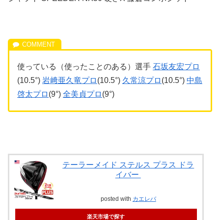
使っている（使ったことのある）選手
石坂友宏プロ
(10.5°)
岩﨑亜久竜プロ
(10.5°)
久常涼プロ
(10.5°)
中島
啓太プロ
(9°)
全美貞プロ
(9°)
テーラーメイド ステルス プラス ドラ
イバー
posted with
カエレバ
楽天市場で探す