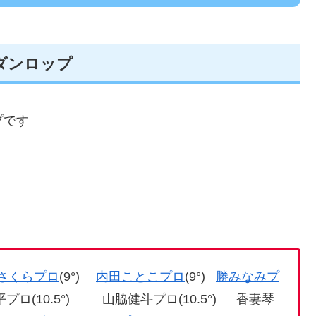
° ダンロップ
プです
さくらプロ
(9°)
内田ことこプロ
(9°)
勝みなみプ
晃平プロ(10.5°) 山脇健斗プロ(10.5°) 香妻琴