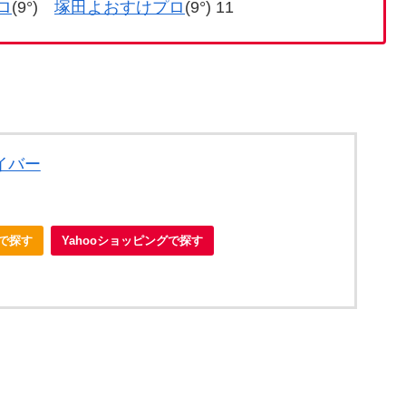
ロ
(9°)
塚田よおすけプロ
(9°) 11
ライバー
nで探す
Yahooショッピングで探す