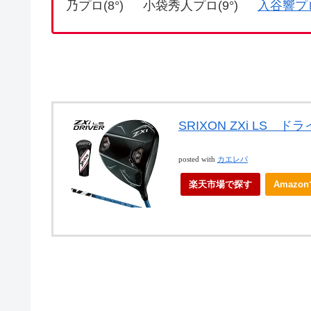
乃プロ(8°) 小袋秀人プロ(9°)
入谷響プ
SRIXON ZXi LS ド
posted with
カエレバ
楽天市場で探す
Amazo