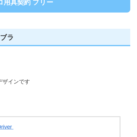
ロ用具契約 フリー
 コブラ
トデザインです
river