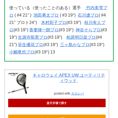
使っている（使ったことのある）選手
竹内美雪プ
ロ
( #4 21° )
池田勇太プロ
( #3 19°)
石川遼プロ
( #4
21° プロト24°)
木村彩子プロ
(#3 19°)
桂川有人プ
ロ
(#3 19°)
香妻陣一朗プロ
(#3 19°)
神谷そらプロ
(#3
19°)
生源寺龍憲プロ
(#3 19°)
柏原明日架プロ
(#4
21°)
笹生優花プロ
(#3 19°)
三ヶ島かなプロ
(#3 19°)
小鯛竜也プロ
(#3 19°) 13
キャロウェイ APEX UW ユーティリテ
ィウッド
posted with
カエレバ
楽天市場で探す