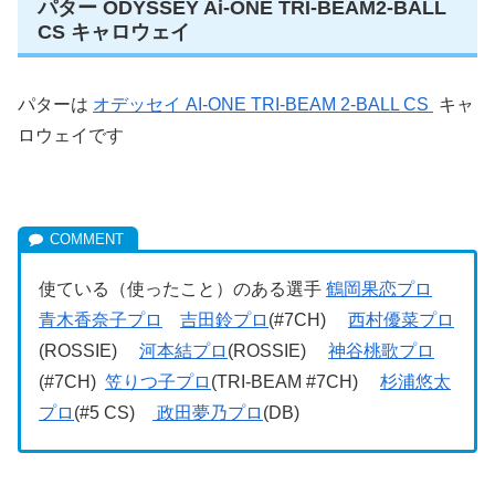
パター ODYSSEY Ai-ONE TRI-BEAM2-BALL
CS キャロウェイ
パターは
オデッセイ AI-ONE TRI-BEAM 2-BALL CS
キャ
ロウェイです
使ている（使ったこと）のある選手
鶴岡果恋プロ
青木香奈子プロ
吉田鈴プロ
(#7CH)
西村優菜プロ
(ROSSIE)
河本結プロ
(ROSSIE)
神谷桃歌プロ
(#7CH)
笠りつ子プロ
(TRI-BEAM #7CH)
杉浦悠太
プロ
(#5 CS)
政田夢乃プロ
(DB)