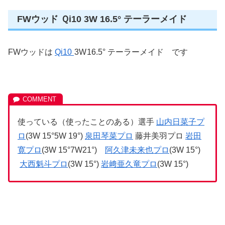
FWウッド Ｑi10 3W 16.5° テーラーメイド
FWウッドは
Qi10
3W
16.5° テーラーメイド です
使っている（使ったことのある）選手
山内日菜子プ
ロ
(3W 15°5W 19°)
泉田琴菜プロ
藤井美羽プロ
岩田
寛プロ
(3W 15°7W21°)
阿久津未来也プロ
(3W 15°)
大西魁斗プロ
(3W 15°)
岩﨑亜久竜プロ
(3W 15°)