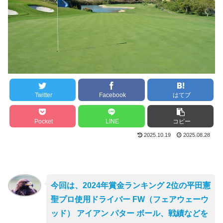
Twitter
Facebook
はてブ
Pocket
LINE
コピー
2025.10.19
2025.08.28
今回は、2024年賞金ランキング 2位の平田憲
聖プロ使用ドライバー FW（フェアウェーウ
ッド） アイアン パター ボール、戦績などを