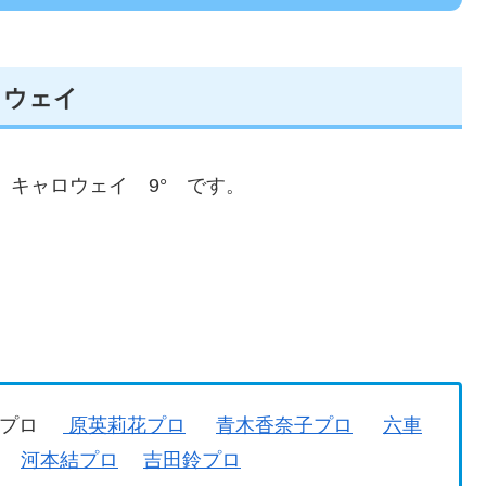
ャロウェイ
キャロウェイ
9° です。
束雅プロ
原英莉花プロ
青木香奈子プロ
六車
河本結プロ
吉田鈴プロ