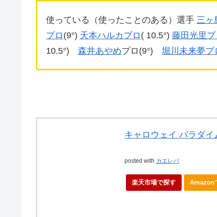
使っている（使ったことのある）選手
三ヶ
プロ
(9°)
天本ハルカプロ
( 10.5°)
藤田光里プ
10.5°)
森井あやめ
プロ(9°)
堀川未来夢プ
キャロウェイ パラダイ
posted with
カエレバ
楽天市場で探す
Amazo