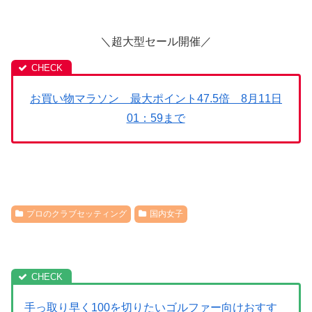
＼超大型セール開催／
お買い物マラソン 最大ポイント47.5倍 8月11日
01：59まで
プロのクラブセッティング
国内女子
手っ取り早く100を切りたいゴルファー向けおすす