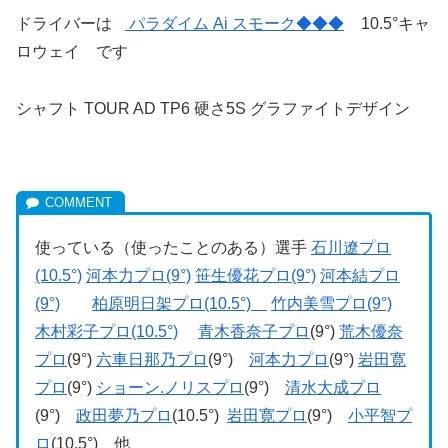
ドライバーは
パラダイム Ai スモーク◆◆◆
10.5°キャ
ロウェイ です
シャフト TOUR AD TP6 硬さ5S グラファイトデザイン
使っている（使ったことのある）選手
石川遼プロ
(10.5°)
河本力プロ(9°)
笹生優花プロ(9°)
河本結プロ
(9°)
柏原明日架プロ(10.5°)
竹内美雪プロ(9°)
木村彩子プロ(10.5°)
青木香奈子プロ
(9°)
荒木優奈
プロ
(9°)
六車日那乃プロ
(9°)
河本力プロ
(9°)
岩田寛
プロ
(9°)
ショーン.ノリスプロ
(9°)
清水大成プロ
(9°)
政田夢乃プロ
(10.5°)
岩田寛プロ
(9°)
小平智プ
ロ
(10.5°) 他