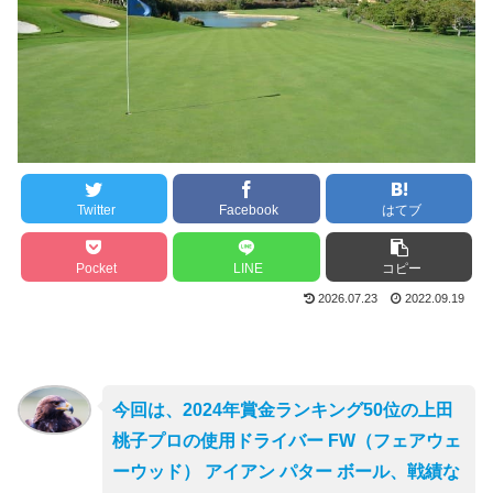
Twitter
Facebook
はてブ
Pocket
LINE
コピー
2026.07.23
2022.09.19
今回は、2024年賞金ランキング50位の上田
桃子プロの使用ドライバー FW（フェアウェ
ーウッド） アイアン パター ボール、戦績な