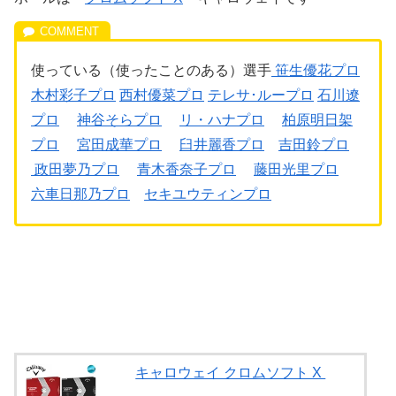
使っている（使ったことのある）選手
笹生優花プロ
木村彩子プロ
西村優菜プロ
テレサ･ループロ
石川遼
プロ
神谷そらプロ
リ・ハナプロ
柏原明日架
プロ
宮田成華プロ
臼井麗香プロ
吉田鈴プロ
政田夢乃プロ
青木香奈子プロ
藤田光里プロ
六車日那乃プロ
セキユウティンプロ
キャロウェイ クロムソフト X