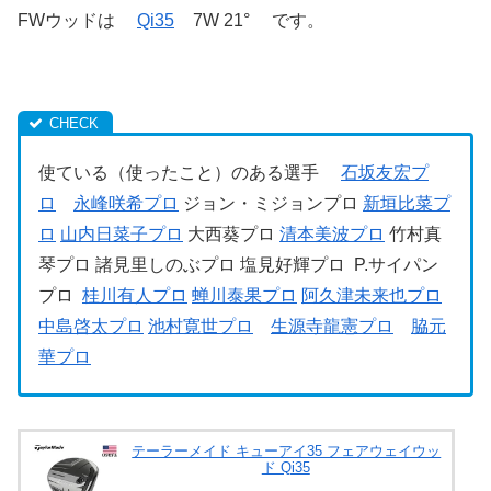
FWウッドは
Qi35
7W 21° です。
使ている（使ったこと）のある選手
石坂友宏プ
ロ
永峰咲希プロ
ジョン・ミジョンプロ
新垣比菜プ
ロ
山内日菜子プロ
大西葵プロ
清本美波プロ
竹村真
琴プロ 諸見里しのぶプロ 塩見好輝プロ P.サイパン
プロ
桂川有人プロ
蝉川泰果プロ
阿久津未来也プロ
中島啓太プロ
池村寛世プロ
生源寺龍憲プロ
脇元
華プロ
テーラーメイド キューアイ35 フェアウェイウッ
ド Qi35