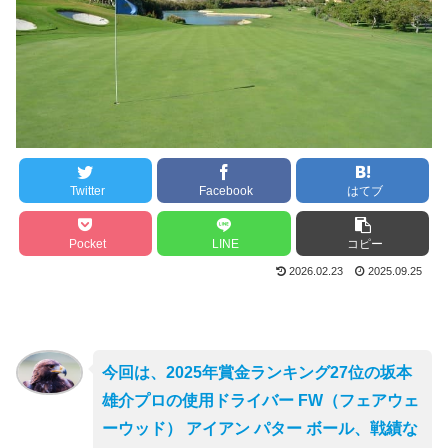
Twitter
Facebook
はてブ
Pocket
LINE
コピー
2026.02.23
2025.09.25
今回は、2025年賞金ランキング27位の坂本
雄介プロの使用ドライバー FW（フェアウェ
ーウッド） アイアン パター ボール、戦績な