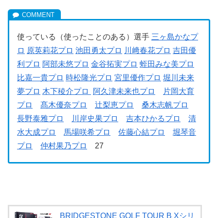
使っている（使ったことのある）選手
三ヶ島かなプ
ロ
原英莉花プロ
池田勇太プロ
川﨑春花プロ
吉田優
利プロ
阿部未悠プロ
金谷拓実プロ
蛭田みな美プロ
比嘉一貴プロ
時松隆光プロ
宮里優作プロ
堀川未来
夢プロ
木下稜介プロ
阿久津未来也プロ
片岡大育
プロ
髙木優奈プロ
辻梨恵プロ
桑木志帆プロ
長野泰雅プロ
川岸史果プロ
吉本ひかるプロ
清
水大成プロ
馬場咲希プロ
佐藤心結プロ
堀琴音
プロ
仲村果乃プロ
27
BRIDGESTONE GOLF TOUR B Xシリ