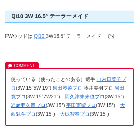
Ｑi10 3W 16.5° テーラーメイド
FWウッドは
Qi10
3W
16.5° テーラーメイド です
使っている（使ったことのある）選手
山内日菜子プ
ロ
(3W 15°5W 19°)
泉田琴菜プロ
藤井美羽プロ
岩田
寛プロ
(3W 15°7W21°)
阿久津未来也プロ
(3W 15°)
岩﨑亜久竜プロ
(3W 15°)
平田憲聖プロ
(3W 15°)
大
西魁斗プロ
(3W 15°)
大槻智春プロ
(3W 15°)