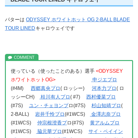
パターは
ODYSSEY ホワイトホット OG 2-BALL BLADE
TOUR LINED
キャロウェイです
使っている（使ったことのある）選手
<ODYSSEY
ホワイトホットOG>
申ジエプロ
(#4M)
西郷真央プロ
( ロッシー)
河本力プロ
( ロ
ッシーCH)
桂川有人プロ
( #7)
西村優菜プロ
(#7S)
ユン・チェヨンプ
ロ(#7S)
杉山知靖プロ
(
2-BALL)
岩井千怜プロ
(#1WCS)
金澤志奈プロ
(#1WCS)
仲宗根澄香プ
ロ(#7S)
黄アルムプロ
(#1WCS)
脇元華プロ
(#1WCS)
サイ・ペイイン