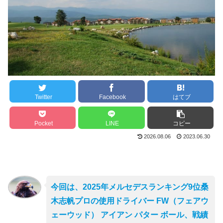
Twitter
Facebook
はてブ
Pocket
LINE
コピー
2026.08.06
2023.06.30
今回は、2025年メルセデスランキング9位桑
木志帆プロの使用ドライバー FW（フェアウ
ェーウッド） アイアン パター ボール、戦績