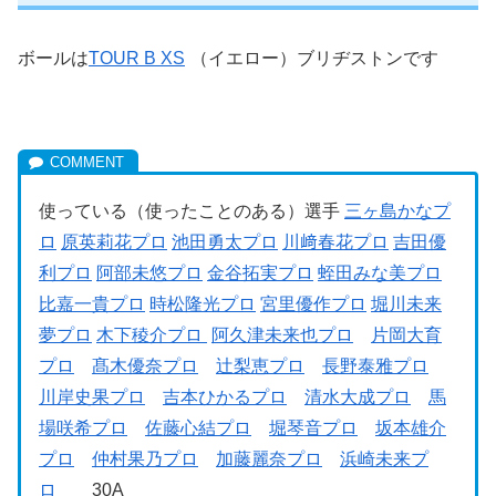
ボールは
TOUR B XS
（イエロー）ブリヂストンです
使っている（使ったことのある）選手
三ヶ島かなプ
ロ
原英莉花プロ
池田勇太プロ
川﨑春花プロ
吉田優
利プロ
阿部未悠プロ
金谷拓実プロ
蛭田みな美プロ
比嘉一貴プロ
時松隆光プロ
宮里優作プロ
堀川未来
夢プロ
木下稜介プロ
阿久津未来也プロ
片岡大育
プロ
髙木優奈プロ
辻梨恵プロ
長野泰雅プロ
川岸史果プロ
吉本ひかるプロ
清水大成プロ
馬
場咲希プロ
佐藤心結プロ
堀琴音プロ
坂本雄介
プロ
仲村果乃プロ
加藤麗奈プロ
浜崎未来プ
ロ
30A