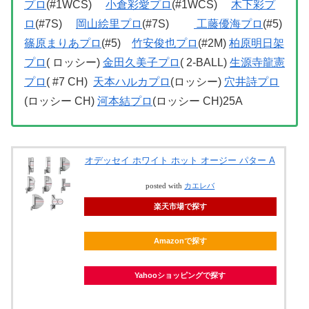
プロ
(#1WCS)
小倉彩愛プロ
(#1WCS)
木下彩プ
ロ
(#7S)
岡山絵里プロ
(#7S)
工藤優海プロ
(#5)
篠原まりあプロ
(#5)
竹安俊也プロ
(#2M)
柏原明日架
プロ
( ロッシー)
金田久美子プロ
( 2-BALL)
生源寺龍憲
プロ
( #7 CH)
天本ハルカプロ
(ロッシー)
穴井詩プロ
(ロッシー CH)
河本結プロ
(ロッシー CH)25A
オデッセイ ホワイト ホット オージー パター A
posted with
カエレバ
楽天市場で探す
Amazonで探す
Yahooショッピングで探す