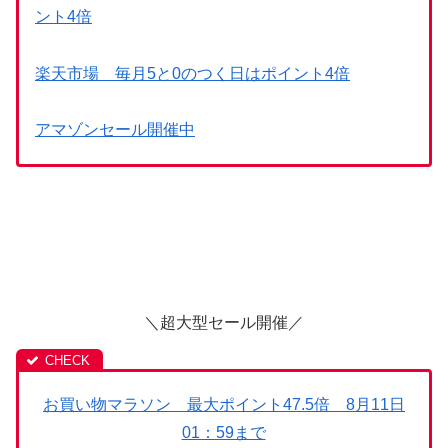
ント4倍
楽天市場 毎月5と0のつく日はポイント4倍
アマゾンセール開催中
＼超大型セール開催／
お買い物マラソン 最大ポイント47.5倍 8月11日
01：59まで