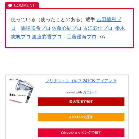
使っている（使ったことのある）選手
吉田優利プ
ロ
馬場咲希プロ
佐藤心結プロ
古江彩佳プロ
桑木
志帆プロ
渡邉彩香プロ
工藤優海プロ
7A
ブリヂストンゴルフ 241CB アイアン A
posted with
カエレバ
楽天市場で探す
Amazonで探す
Yahooショッピングで探す