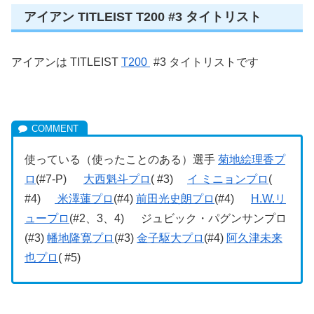
アイアン TITLEIST T200 #3 タイトリスト
アイアンは TITLEIST
T200
#3 タイトリストです
使っている（使ったことのある）選手
菊地絵理香プ
ロ
(#7-P)
大西魁斗プロ
( #3)
イ ミニョンプロ
(
#4)
米澤蓮プロ
(#4)
前田光史朗プロ
(#4)
H.W.リ
ュープロ
(#2、3、4) ジュビック・パグンサンプロ
(#3)
幡地隆寛プロ
(#3)
金子駆大プロ
(#4)
阿久津未来
也プロ
( #5)