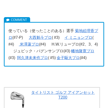
使っている（使ったことのある）選手
菊地絵理香プ
ロ
(#7-P)
大西魁斗プロ
( #3)
イ ミニョンプロ
(
#4)
米澤蓮プロ
(#4) H.W.リュープロ(#2、3、4)
ジュビック・パグンサンプロ(#3)
幡地隆寛プロ
(#3)
阿久津未来也プロ
( #5)
金子駆大プロ
(#4)
タイトリスト ゴルフ アイアンセット
T200