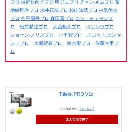
プロ
渋野日向子プロ
申ジエプロ
チャン.キムプロ
菊
地絵理香プロ
永井花奈プロ
杉山知靖プロ
中島啓太
プロ
今平周吾プロ
森田遥プロ
ユン・チェヨンプ
ロ
植竹希望プロ
大西魁斗プロ
ペソンウプロ
ショーン.ノリスプロ
小平智プロ
スコット.ビンセ
ントプロ
大槻智春プロ
鈴木愛プロ
佐藤大平プ
ロ
Titleist PRO V1x
posted with
カエレバ
楽天市場で探す