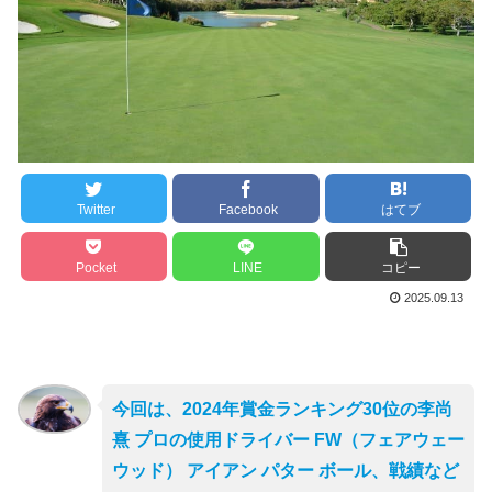
Twitter
Facebook
はてブ
Pocket
LINE
コピー
2025.09.13
今回は、2024年賞金ランキング30位の李尚
熹 プロの使用ドライバー FW（フェアウェー
ウッド） アイアン パター ボール、戦績など