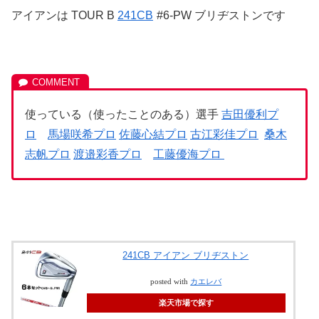
アイアンは TOUR B
241CB
#6-PW ブリヂストンです
使っている（使ったことのある）選手
吉田優利プ
ロ
馬場咲希プロ
佐藤心結プロ
古江彩佳プロ
桑木
志帆プロ
渡邉彩香プロ
工藤優海プロ
241CB アイアン ブリヂストン
posted with
カエレバ
楽天市場で探す