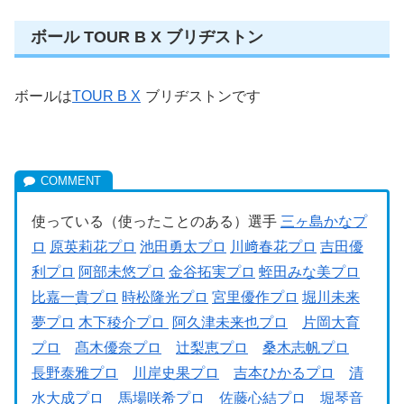
ボール TOUR B X ブリヂストン
ボールは
TOUR B X
ブリヂストンです
使っている（使ったことのある）選手
三ヶ島かなプ
ロ
原英莉花プロ
池田勇太プロ
川﨑春花プロ
吉田優
利プロ
阿部未悠プロ
金谷拓実プロ
蛭田みな美プロ
比嘉一貴プロ
時松隆光プロ
宮里優作プロ
堀川未来
夢プロ
木下稜介プロ
阿久津未来也プロ
片岡大育
プロ
髙木優奈プロ
辻梨恵プロ
桑木志帆プロ
長野泰雅プロ
川岸史果プロ
吉本ひかるプロ
清
水大成プロ
馬場咲希プロ
佐藤心結プロ
堀琴音