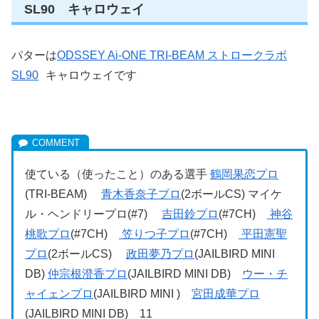
SL90 キャロウェイ
パターは
ODSSEY Ai-ONE TRI-BEAM ストロークラボ
SL90
キャロウェイです
使ている（使ったこと）のある選手
鶴岡果恋プロ
(TRI-BEAM)
青木香奈子プロ
(2ボールCS) マイケ
ル・ヘンドリープロ(#7)
吉田鈴プロ
(#7CH)
神谷
桃歌プロ
(#7CH)
笠りつ子プロ
(#7CH)
平田憲聖
プロ
(2ボールCS)
政田夢乃プロ
(JAILBIRD MINI
DB)
仲宗根澄香プロ
(JAILBIRD MINI DB)
ウー・チ
ャイェンプロ
(JAILBIRD MINI )
宮田成華プロ
(JAILBIRD MINI DB) 11