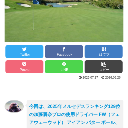
Twitter
Facebook
はてブ
Pocket
LINE
コピー
2026.07.27
2026.03.28
今回は、2025年メルセデスランキング129位
の加藤麗奈プロの使用ドライバー FW（フェ
アウェーウッド） アイアン パター ボール、