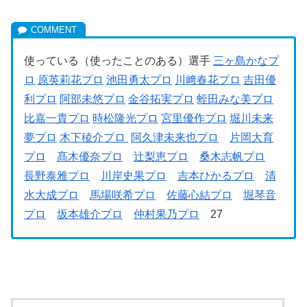
使っている（使ったことのある）選手
三ヶ島かなプ
ロ
原英莉花プロ
池田勇太プロ
川﨑春花プロ
吉田優
利プロ
阿部未悠プロ
金谷拓実プロ
蛭田みな美プロ
比嘉一貴プロ
時松隆光プロ
宮里優作プロ
堀川未来
夢プロ
木下稜介プロ
阿久津未来也プロ
片岡大育
プロ
髙木優奈プロ
辻梨恵プロ
桑木志帆プロ
長野泰雅プロ
川岸史果プロ
吉本ひかるプロ
清
水大成プロ
馬場咲希プロ
佐藤心結プロ
堀琴音
プロ
坂本雄介プロ
仲村果乃プロ
27