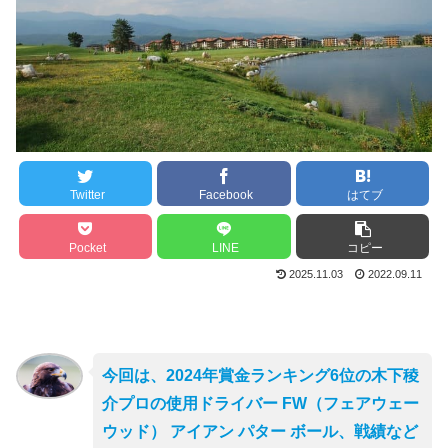
Twitter
Facebook
はてブ
Pocket
LINE
コピー
2025.11.03
2022.09.11
今回は、2024年賞金ランキング6位の木下稜
介プロの使用ドライバー FW（フェアウェー
ウッド） アイアン パター ボール、戦績など