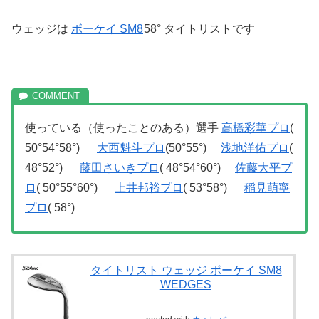
ウェッジは
ボーケイ SM8
58° タイトリストです
使っている（使ったことのある）選手
高橋彩華プロ
(
50°54°58°)
大西魁斗プロ
(50°55°)
浅地洋佑プロ
(
48°52°)
藤田さいきプロ
( 48°54°60°)
佐藤大平プ
ロ
( 50°55°60°)
上井邦裕プロ
( 53°58°)
稲見萌寧
プロ
( 58°)
タイトリスト ウェッジ ボーケイ SM8
WEDGES