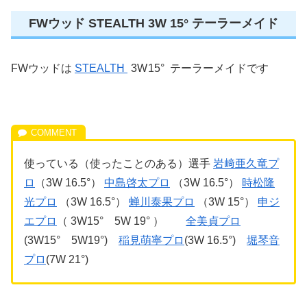
FWウッド STEALTH 3W 15° テーラーメイド
FWウッドは
STEALTH
3W
15° テーラーメイドです
使っている（使ったことのある）選手
岩﨑亜久竜プ
ロ
（3W 16.5°）
中島啓太プロ
（3W 16.5°）
時松隆
光プロ
（3W 16.5°）
蝉川泰果プロ
（3W 15°）
申ジ
エプロ
（ 3W15° 5W 19° ）
全美貞プロ
(3W15° 5W19°)
稲見萌寧プロ
(3W 16.5°)
堀琴音
プロ
(7W 21°)