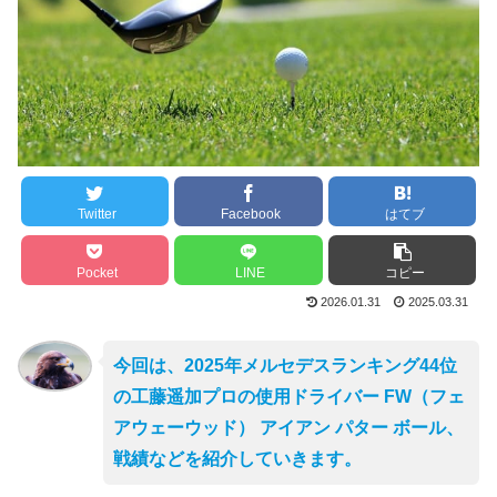
Twitter
Facebook
はてブ
Pocket
LINE
コピー
2026.01.31
2025.03.31
今回は、2025年メルセデスランキング44位
の工藤遥加プロの使用ドライバー FW（フェ
アウェーウッド） アイアン パター ボール、
戦績などを紹介していきます。