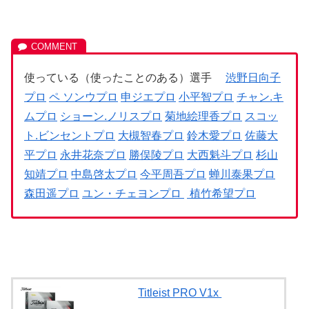
使っている（使ったことのある）選手
渋野日向子
プロ
ペ ソンウプロ
申ジエプロ
小平智プロ
チャン.キ
ムプロ
ショーン.ノリスプロ
菊地絵理香プロ
スコッ
ト.ビンセントプロ
大槻智春プロ
鈴木愛プロ
佐藤大
平プロ
永井花奈プロ
勝俣陵プロ
大西魁斗プロ
杉山
知靖プロ
中島啓太プロ
今平周吾プロ
蝉川泰果プロ
森田遥プロ
ユン・チェヨンプロ
植竹希望プロ
Titleist PRO V1x