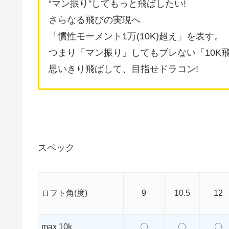
“マン振り”してもっと飛ばしたい!
さらなる飛びの実現へ
「慣性モーメント1万(10K)超え」を表す。
つまり「マン振り」してもブレない「10K飛
思いきり飛ばして、目指せドラコン!
スペック
ロフト角(度)
9
10.5
12
max 10k
〇
〇
〇