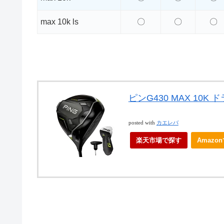
max 10k ls
〇
〇
〇
ピンG430 MAX 10K
posted with
カエレバ
楽天市場で探す
Amazo